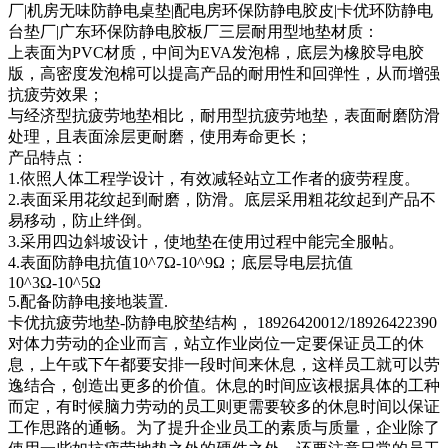
厂|机房无味防静电桌垫|配电房环保防静电胶皮|卡优环防静电
台垫厂|广东环保防静电胶板厂三层耐用型地垫材质：
上表面为PVC材质，中间为EVA发泡棉，底层为橡胶导电胶
版，高密度发泡棉可以提高产品的耐用性和回弹性，从而增强
抗疲劳效果；
与经济型抗疲劳地垫相比，耐用型抗疲劳地垫，表面耐磨防滑
处理，且表面涂层更耐磨，使用寿命更长；
产品特点：
1.依照人体工程学设计，有效减轻站立工作者的疲劳程度。
2.表面采用花纹起到耐磨，防滑。底层采用粗花纹起到产品不
易移动，防止绊倒。
3.采用四边斜坡设计，使地垫在使用过程中能完全服帖。
4.表面防静电抗值10^7Ω-10^9Ω；底层导电层抗值
10^3Ω-10^5Ω
5.配备防静电接地装置.
卡优抗疲劳地垫-防静电胶垫结构， 18926420012/18926422390
对体力劳动的企业而言，站立作业岗位一定要保证员工的休
息，上午或下午都要安排一段时间来休息，这样员工就可以劳
逸结合，创造出更多的价值。休息的时间应该根据具体的工种
而定，有时候脑力劳动的员工则更需要较多的休息时间以保证
工作思路的通畅。为了提升企业员工的素质与质量，企业除了