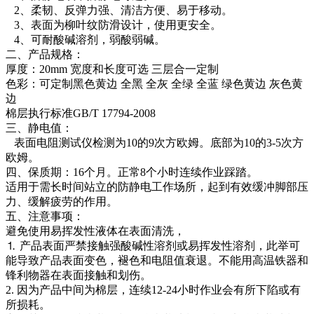
2、柔韧、反弹力强、清洁方便、易于移动。
3、表面为柳叶纹防滑设计，使用更安全。
4、可耐酸碱溶剂，弱酸弱碱。
二、产品规格：
厚度：20mm 宽度和长度可选 三层合一定制
色彩：可定制黑色黄边 全黑 全灰 全绿 全蓝 绿色黄边 灰色黄
边
棉层执行标准GB/T 17794-2008
三、静电值：
表面电阻测试仪检测为10的9次方欧姆。底部为10的3-5次方
欧姆。
四、保质期：16个月。正常8个小时连续作业踩踏。
适用于需长时间站立的防静电工作场所，起到有效缓冲脚部压
力、缓解疲劳的作用。
五、注意事项：
避免使用易挥发性液体在表面清洗，
⒈ 产品表面严禁接触强酸碱性溶剂或易挥发性溶剂，此举可
能导致产品表面变色，褪色和电阻值衰退。不能用高温铁器和
锋利物器在表面接触和划伤。
2. 因为产品中间为棉层，连续12-24小时作业会有所下陷或有
所损耗。