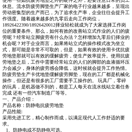
使用一些如抗疲劳地垫之外的硬件之外，还要注意日常的员工
休息。流水防疲劳脚垫生产厂家的电子行业越来越多，呈现出
劳动密集型的生产而已，为了追求生产率，企业往往会提升工
作强度。随着越来越多的九零后走向工作岗位，
18926422390/18926420012择业轻松就成为了大家选择工作岗
位的重要条件。那么，如何有效的改善站立式作业的人们的疲
劳呢？经常站立脚疲劳有什么办法？怎样增加九零后们择业的
机会呢？对于企业而言，如果将站立式的操作模式改为坐立
式，那可能是非常不可取的，但是，如果有效的使用卡优抗疲
劳地垫那就可以有效的缓解疲劳，使生产效率提升。使用抗疲
劳地垫之后，工作中需要经常站立的人们的脚部的血液循环压
力会减少，身体的疲劳感会降低，这时候就会提升工作热情。
防疲劳垫生产卡优地垫缓解疲劳脚垫，现在的工厂都是机械化
操作，但还是有很多的工厂需要手工操作的。 玩具厂，零碎
的玩具，是机器做不到的，都是工人每天在流水线站立着任务
完成 还有一些汽车制造厂等等。
一、产品介绍：
产品名称：防静电抗疲劳地垫
产品性能:
采用先进工艺，精心制作而成，以满足现代人工作舒适的要
求。
1、防静电或不防静电可选。