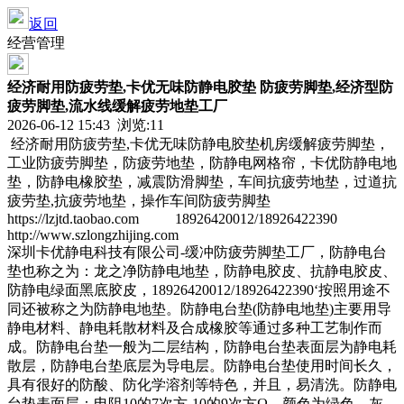
返回
经营管理
经济耐用防疲劳垫,卡优无味防静电胶垫 防疲劳脚垫,经济型防
疲劳脚垫,流水线缓解疲劳地垫工厂
2026-06-12 15:43 浏览:
11
经济耐用防疲劳垫,卡优无味防静电胶垫机房缓解疲劳脚垫，
工业防疲劳脚垫，防疲劳地垫，防静电网格帘，卡优防静电地
垫，防静电橡胶垫，减震防滑脚垫，车间抗疲劳地垫，过道抗
疲劳垫,抗疲劳地垫，操作车间防疲劳脚垫
https://lzjtd.taobao.com 18926420012/18926422390
http://www.szlongzhijing.com
深圳卡优静电科技有限公司-缓冲防疲劳脚垫工厂，防静电台
垫也称之为：龙之净防静电地垫，防静电胶皮、抗静电胶皮、
防静电绿面黑底胶皮，18926420012/18926422390‘按照用途不
同还被称之为防静电地垫。防静电台垫(防静电地垫)主要用导
静电材料、静电耗散材料及合成橡胶等通过多种工艺制作而
成。防静电台垫一般为二层结构，防静电台垫表面层为静电耗
散层，防静电台垫底层为导电层。防静电台垫使用时间长久，
具有很好的防酸、防化学溶剂等特色，并且，易清洗。防静电
台垫表面层：电阻10的7次方-10的9次方Ω，颜色为绿色、灰