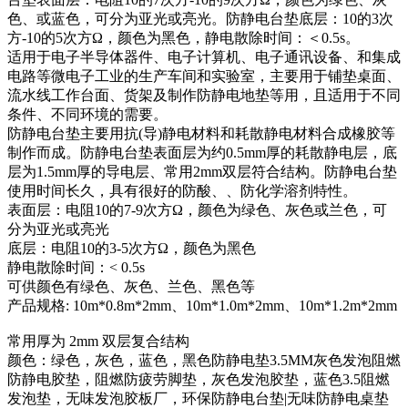
色、或蓝色，可分为亚光或亮光。防静电台垫底层：10的3次
方-10的5次方Ω，颜色为黑色，静电散除时间：＜0.5s。
适用于电子半导体器件、电子计算机、电子通讯设备、和集成
电路等微电子工业的生产车间和实验室，主要用于铺垫桌面、
流水线工作台面、货架及制作防静电地垫等用，且适用于不同
条件、不同环境的需要。
防静电台垫主要用抗(导)静电材料和耗散静电材料合成橡胶等
制作而成。防静电台垫表面层为约0.5mm厚的耗散静电层，底
层为1.5mm厚的导电层、常用2mm双层符合结构。防静电台垫
使用时间长久，具有很好的防酸、、防化学溶剂特性。
表面层：电阻10的7-9次方Ω，颜色为绿色、灰色或兰色，可
分为亚光或亮光
底层：电阻10的3-5次方Ω，颜色为黑色
静电散除时间：< 0.5s
可供颜色有绿色、灰色、兰色、黑色等
产品规格: 10m*0.8m*2mm、10m*1.0m*2mm、10m*1.2m*2mm
常用厚为 2mm 双层复合结构
颜色：绿色，灰色，蓝色，黑色防静电垫3.5MM灰色发泡阻燃
防静电胶垫，阻燃防疲劳脚垫，灰色发泡胶垫，蓝色3.5阻燃
发泡垫，无味发泡胶板厂，环保防静电台垫|无味防静电桌垫