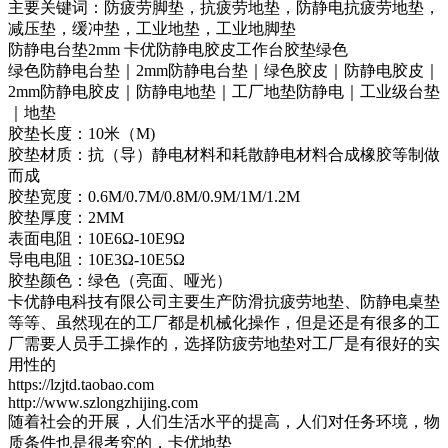
主要关键词：防疲劳脚垫，抗疲劳地垫，防静电抗疲劳地垫，
减压垫，缓冲垫，工业地垫，工业地脚垫
防静电台垫2mm 卡优防静电胶皮工作台胶垫绿色
绿色防静电台垫｜2mm防静电台垫｜绿色胶皮｜防静电胶皮｜
2mm防静电胶皮｜防静电地垫｜工厂地垫防静电｜工业级台垫
｜地垫
胶垫长度：10米（M)
胶垫材质：抗（导）静电材料和耗散静电材料合成橡胶等制做
而成
胶垫宽度：0.6M/0.7M/0.8M/0.9M/1M/1.2M
胶垫厚度：2MM
表面电阻：10E6Ω-10E9Ω
导电电阻：10E3Ω-10E5Ω
胶垫颜色：绿色（亮面、哑光）
卡优静电科技有限公司主要生产防滑抗疲劳地垫、防静电桌垫
等等、虽然现在的工厂都是机械化操作，但是还是有很多的工
厂需要人员手工操作的，选择防疲劳地垫对工厂是有很好的实
用性的
https://lzjtd.taobao.com
http://www.szlongzhijing.com
随着社会的开展，人们生活水平的提高，人们对任务环境，物
质条件也是很考究的，卡优地垫