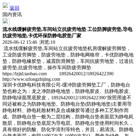
返回
国内资讯
流水线缓解疲劳垫,车间站立抗疲劳地垫 工位防脚疲劳垫,导电
抗疲劳地垫,卡优环保防静电胶垫厂家
2026-06-12 15:46 浏览:
10
流水线缓解疲劳垫,车间站立抗疲劳地垫机房缓解疲劳脚垫，
工业防疲劳脚垫，防疲劳地垫，防静电网格帘，卡优防静电地
垫，防静电橡胶垫，减震防滑脚垫，车间抗疲劳地垫，过道抗
疲劳垫,抗疲劳地垫，操作车间防疲劳脚垫
https://lzjtd.taobao.com 18926420012/18926422390
http://www.szlongzhijing.com
深圳卡优静电科技有限公司-缓冲防疲劳脚垫工厂，防静电台
垫也称之为：龙之净防静电地垫，防静电胶皮、抗静电胶皮、
防静电绿面黑底胶皮，18926420012/18926422390‘按照用途不
同还被称之为防静电地垫。防静电台垫(防静电地垫)主要用导
静电材料、静电耗散材料及合成橡胶等通过多种工艺制作而
成。防静电台垫一般为二层结构，防静电台垫表面层为静电耗
散层，防静电台垫底层为导电层。防静电台垫使用时间长久，
具有很好的防酸、防化学溶剂等特色，并且，易清洗。防静电
台垫表面层：电阻10的7次方-10的9次方Ω，颜色为绿色、灰