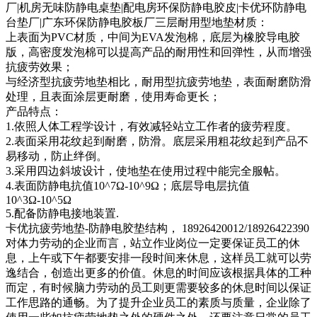
厂|机房无味防静电桌垫|配电房环保防静电胶皮|卡优环防静电
台垫厂|广东环保防静电胶板厂三层耐用型地垫材质：
上表面为PVC材质，中间为EVA发泡棉，底层为橡胶导电胶
版，高密度发泡棉可以提高产品的耐用性和回弹性，从而增强
抗疲劳效果；
与经济型抗疲劳地垫相比，耐用型抗疲劳地垫，表面耐磨防滑
处理，且表面涂层更耐磨，使用寿命更长；
产品特点：
1.依照人体工程学设计，有效减轻站立工作者的疲劳程度。
2.表面采用花纹起到耐磨，防滑。底层采用粗花纹起到产品不
易移动，防止绊倒。
3.采用四边斜坡设计，使地垫在使用过程中能完全服帖。
4.表面防静电抗值10^7Ω-10^9Ω；底层导电层抗值
10^3Ω-10^5Ω
5.配备防静电接地装置.
卡优抗疲劳地垫-防静电胶垫结构， 18926420012/18926422390
对体力劳动的企业而言，站立作业岗位一定要保证员工的休
息，上午或下午都要安排一段时间来休息，这样员工就可以劳
逸结合，创造出更多的价值。休息的时间应该根据具体的工种
而定，有时候脑力劳动的员工则更需要较多的休息时间以保证
工作思路的通畅。为了提升企业员工的素质与质量，企业除了