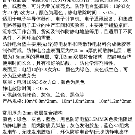
色、或蓝色，可分为亚光或亮光。防静电台垫底层：10的3次
方-10的5次方Ω，颜色为黑色，静电散除时间：＜0.5s。
适用于电子半导体器件、电子计算机、电子通讯设备、和集成
电路等微电子工业的生产车间和实验室，主要用于铺垫桌面、
流水线工作台面、货架及制作防静电地垫等用，且适用于不同
条件、不同环境的需要。
防静电台垫主要用抗(导)静电材料和耗散静电材料合成橡胶等
制作而成。防静电台垫表面层为约0.5mm厚的耗散静电层，底
层为1.5mm厚的导电层、常用2mm双层符合结构。防静电台垫
使用时间长久，具有很好的防酸、、防化学溶剂特性。
表面层：电阻10的7-9次方Ω，颜色为绿色、灰色或兰色，可
分为亚光或亮光
底层：电阻10的3-5次方Ω，颜色为黑色
静电散除时间：< 0.5s
可供颜色有绿色、灰色、兰色、黑色等
产品规格: 10m*0.8m*2mm、10m*1.0m*2mm、10m*1.2m*2mm
常用厚为 2mm 双层复合结构
颜色：绿色，灰色，蓝色，黑色防静电垫3.5MM灰色发泡阻燃
防静电胶垫，阻燃防疲劳脚垫，灰色发泡胶垫，蓝色3.5阻燃
发泡垫，无味发泡胶板厂，环保防静电台垫|无味防静电桌垫