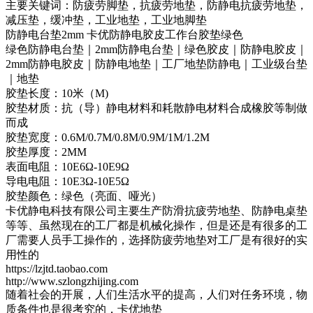
主要关键词：防疲劳脚垫，抗疲劳地垫，防静电抗疲劳地垫，
减压垫，缓冲垫，工业地垫，工业地脚垫
防静电台垫2mm 卡优防静电胶皮工作台胶垫绿色
绿色防静电台垫｜2mm防静电台垫｜绿色胶皮｜防静电胶皮｜
2mm防静电胶皮｜防静电地垫｜工厂地垫防静电｜工业级台垫
｜地垫
胶垫长度：10米（M)
胶垫材质：抗（导）静电材料和耗散静电材料合成橡胶等制做
而成
胶垫宽度：0.6M/0.7M/0.8M/0.9M/1M/1.2M
胶垫厚度：2MM
表面电阻：10E6Ω-10E9Ω
导电电阻：10E3Ω-10E5Ω
胶垫颜色：绿色（亮面、哑光）
卡优静电科技有限公司主要生产防滑抗疲劳地垫、防静电桌垫
等等、虽然现在的工厂都是机械化操作，但是还是有很多的工
厂需要人员手工操作的，选择防疲劳地垫对工厂是有很好的实
用性的
https://lzjtd.taobao.com
http://www.szlongzhijing.com
随着社会的开展，人们生活水平的提高，人们对任务环境，物
质条件也是很考究的，卡优地垫