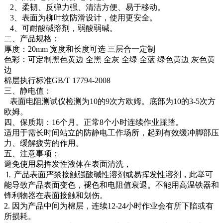
2、柔韧、反弹力强、清洁方便、易于移动。
3、表面为柳叶纹防滑设计，使用更安全。
4、可耐酸碱溶剂，弱酸弱碱。
二、产品规格：
厚度：20mm 宽度和长度可选 三层合一定制
色彩：可定制黑色黄边 全黑 全灰 全绿 全蓝 绿色黄边 灰色黄
边
棉层执行标准GB/T 17794-2008
三、静电值：
表面电阻测试仪检测为10的9次方欧姆。底部为10的3-5次方
欧姆。
四、保质期：16个月。正常8个小时连续作业踩踏。
适用于需长时间站立的防静电工作场所，起到有效缓冲脚部压
力、缓解疲劳的作用。
五、注意事项：
避免使用易挥发性液体在表面清洗，
⒈ 产品表面严禁接触强酸碱性溶剂或易挥发性溶剂，此举可
能导致产品表面变色，褪色和电阻值衰退。不能用高温铁器和
锋利物器在表面接触和划伤。
2. 因为产品中间为棉层，连续12-24小时作业会有所下陷或有
所损耗。