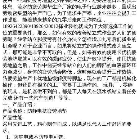
使用一些如抗疲劳地垫之外的硬件之外，还要注意日常的员工
休息。流水防疲劳脚垫生产厂家的电子行业越来越多，呈现出
劳动密集型的生产而已，为了追求生产率，企业往往会提升工
作强度。随着越来越多的九零后走向工作岗位，
18926422390/18926420012择业轻松就成为了大家选择工作岗
位的重要条件。那么，如何有效的改善站立式作业的人们的疲
劳呢？经常站立脚疲劳有什么办法？怎样增加九零后们择业的
机会呢？对于企业而言，如果将站立式的操作模式改为坐立
式，那可能是非常不可取的，但是，如果有效的使用卡优抗疲
劳地垫那就可以有效的缓解疲劳，使生产效率提升。使用抗疲
劳地垫之后，工作中需要经常站立的人们的脚部的血液循环压
力会减少，身体的疲劳感会降低，这时候就会提升工作热情。
防疲劳垫生产卡优地垫缓解疲劳脚垫，现在的工厂都是机械化
操作，但还是有很多的工厂需要手工操作的。 玩具厂，零碎
的玩具，是机器做不到的，都是工人每天在流水线站立着任务
完成 还有一些汽车制造厂等等。
一、产品介绍：
产品名称：防静电抗疲劳地垫
产品性能:
采用先进工艺，精心制作而成，以满足现代人工作舒适的要
求。
1、防静电或不防静电可选。