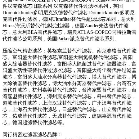
件汉克森滤芯旧款系列 汉克森替代件过滤器系列，英国
Domnickhunter多明尼克汉德替代件滤芯 Domnickhunter多明尼
克替代件过滤器，德国Ultrafilter替代件超滤滤芯系列，意大利
Hiross海沃斯替代件滤芯过滤器，德国Zander先达替代件滤
芯，意大利BEA替代件滤芯，瑞典ATLAS-COPCO阿特拉斯替
代件滤芯公司系列，美国Parker派克替代件滤芯系列。
压缩空气精密滤芯：英格索兰替代件滤芯、南京赛格替代件滤
芯、富阳盛大替代件滤芯,富阳盛大制氮机替代件滤芯，富阳
盛大除油器替代件滤芯，富阳盛大除菌过替代件滤器滤芯，富
阳盛大活性碳替代件过滤器滤芯，富阳盛大粉尘替代件过滤器
滤芯，富阳盛大油水分离器替代件滤芯，博大替代件滤芯，博
大除油器替代件滤芯，博大油水分离器替代件滤芯，台湾石大
替代件滤芯，杭州嘉美替代件滤芯，台湾家盟替代件滤芯，台
湾嘉盟替代件滤芯，漳州震东替代件滤芯，科林替代件滤芯，
超滤替代件滤芯，上海汉业替代件滤芯，广州汉粤替代件滤
芯，上海石大替代件滤芯，日盛替代件滤芯，山立替代件滤
芯，佑成替代件滤芯，天城替代件滤芯，建德嘉源替代件滤
芯，德国超滤替代件滤芯等。
同行精密过滤器滤芯品牌：