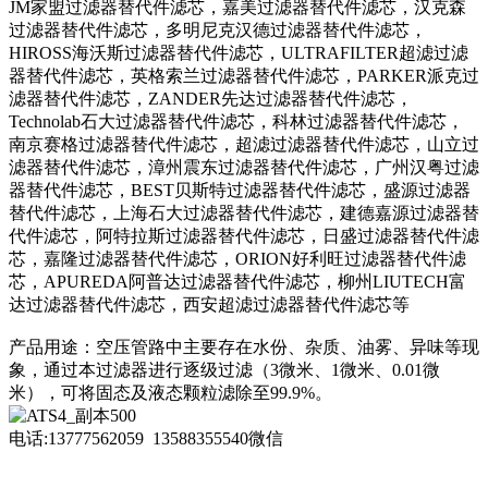
JM家盟过滤器替代件滤芯，嘉美过滤器替代件滤芯，汉克森
过滤器替代件滤芯，多明尼克汉德过滤器替代件滤芯，
HIROSS海沃斯过滤器替代件滤芯，ULTRAFILTER超滤过滤
器替代件滤芯，英格索兰过滤器替代件滤芯，PARKER派克过
滤器替代件滤芯，ZANDER先达过滤器替代件滤芯，
Technolab石大过滤器替代件滤芯，科林过滤器替代件滤芯，
南京赛格过滤器替代件滤芯，超滤过滤器替代件滤芯，山立过
滤器替代件滤芯，漳州震东过滤器替代件滤芯，广州汉粤过滤
器替代件滤芯，BEST贝斯特过滤器替代件滤芯，盛源过滤器
替代件滤芯，上海石大过滤器替代件滤芯，建德嘉源过滤器替
代件滤芯，阿特拉斯过滤器替代件滤芯，日盛过滤器替代件滤
芯，嘉隆过滤器替代件滤芯，ORION好利旺过滤器替代件滤
芯，APUREDA阿普达过滤器替代件滤芯，柳州LIUTECH富
达过滤器替代件滤芯，西安超滤过滤器替代件滤芯等
产品用途：空压管路中主要存在水份、杂质、油雾、异味等现
象，通过本过滤器进行逐级过滤（3微米、1微米、0.01微
米），可将固态及液态颗粒滤除至99.9%。
电话:13777562059 13588355540微信